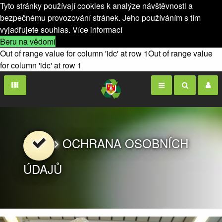
Tyto stránky používají cookies k analýze návštěvnosti a
bezpečnému provozování stránek. Jeho používáním s tím
vyjadřujete souhlas.
Více informací
Beru na vědomí
Out of range value for column 'idc' at row 1Out of range value
for column 'idc' at row 1
OCHRANA OSOBNÍCH
ÚDAJŮ