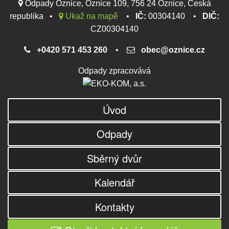
Odpady Oznice, Oznice 109, 756 24 Oznice, Česká
republika •
Ukaž na mapě
•
IČ:
00304140 •
DIČ:
CZ00304140
+0420 571 453 260
•
obec@oznice.cz
Odpady zpracovává
Úvod
Odpady
Sběrný dvůr
Kalendář
Kontakty