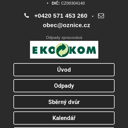
•
DIČ:
CZ00304140
+0420 571 453 260
•
obec@oznice.cz
Odpady zpracovává
Úvod
Odpady
Sběrný dvůr
Kalendář