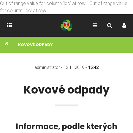
Out of range value for column 'idc' at row 1Out of range value
for column 'idc' at row 1
KOVOVÉ ODPADY
administrator - 12.11.2019 -
15:42
Kovové odpady
Informace, podle kterých